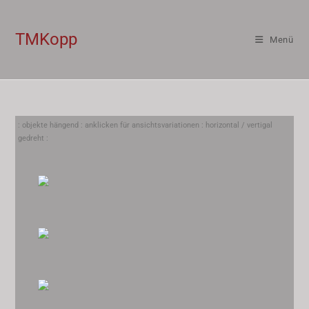
TMKopp
Menü
: objekte hängend : anklicken für ansichtsvariationen : horizontal / vertigal
gedreht :